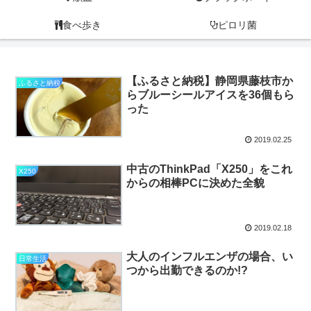
食べ歩き
ピロリ菌
【ふるさと納税】静岡県藤枝市か
ふるさと納税
らブルーシールアイスを36個もら
った
2019.02.25
中古のThinkPad「X250」をこれ
X250
からの相棒PCに決めた全貌
2019.02.18
大人のインフルエンザの場合、い
日常生活
つから出勤できるのか!?