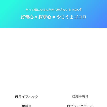
だって気になるんだから仕方ないじゃない⁉
好奇心 x 探求心 = やじうまゴコロ
ライフハック
潮干狩り
献血
ブラックボーイ