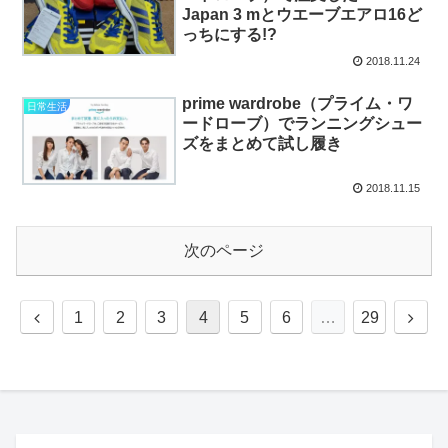
Japan 3 mとウエーブエアロ16ど
っちにする!?
2018.11.24
prime wardrobe（プライム・ワ
日常生活
ードローブ）でランニングシュー
ズをまとめて試し履き
2018.11.15
次のページ
前
次
1
2
3
4
5
6
…
29
へ
へ