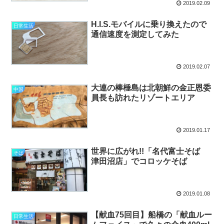
2019.02.09
H.I.S.モバイルに乗り換えたので
日常生活
通信速度を測定してみた
2019.02.07
大連の棒棰島は北朝鮮の金正恩委
中国
員長も訪れたリゾートエリア
2019.01.17
世界に広がれ!!「名代富士そば
そば
津田沼店」でコロッケそば
2019.01.08
【献血75回目】船橋の「献血ルー
日常生活