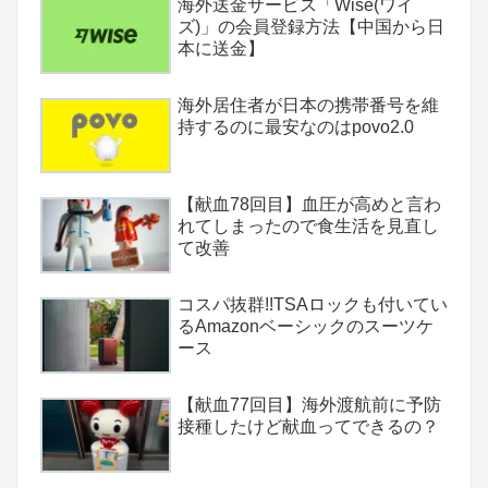
海外送金サービス「Wise(ワイ
ズ)」の会員登録方法【中国から日
本に送金】
海外居住者が日本の携帯番号を維
持するのに最安なのはpovo2.0
【献血78回目】血圧が高めと言わ
れてしまったので食生活を見直し
て改善
コスパ抜群!!TSAロックも付いてい
るAmazonベーシックのスーツケ
ース
【献血77回目】海外渡航前に予防
接種したけど献血ってできるの？