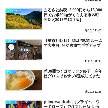
ふるさと納税12,000円から15,000
ふるさと納税
円でお米20kgがもらえる市区町
村3つ[2018年12月版]
2018.12.05
【献血74回目】津田沼献血ルーム
日常生活
で大失敗!!急な腹痛でギブアップ
2018.12.02
第38回つくばマラソン終了 今年
マラソン
はグロスでもサブ4達成してきた
2018.11.25
prime wardrobe（プライム・ワ
マラソン
ードローブ）で注文したAdizero