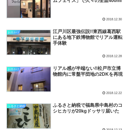
ムフェイス」で久々の全血400ml
2018.12.30
江戸川区最強伝説!!東西線葛西駅
お出かけ
にある地下鉄博物館でリアル運転
手体験
2018.12.28
リアル感が半端ない!!松戸市立博
お出かけ
物館内に常盤平団地の2DKを再現
2018.12.22
ふるさと納税で福島県中島村のコ
ふるさと納税
シヒカリが20kgドッサリ届いた
2018.12.13