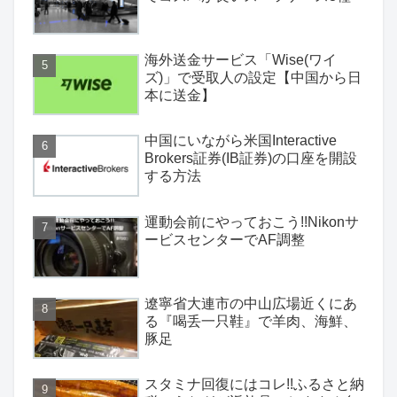
海外送金サービス「Wise(ワイ
ズ)」で受取人の設定【中国から日
本に送金】
中国にいながら米国Interactive
Brokers証券(IB証券)の口座を開設
する方法
運動会前にやっておこう!!Nikonサ
ービスセンターでAF調整
遼寧省大連市の中山広場近くにあ
る『喝丢一只鞋』で羊肉、海鮮、
豚足
スタミナ回復にはコレ!!ふるさと納