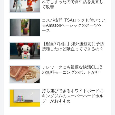
れてしまったので食生活を見直し
て改善
コスパ抜群!!TSAロックも付いてい
るAmazonベーシックのスーツケ
ース
【献血77回目】海外渡航前に予防
接種したけど献血ってできるの？
テレワークにも最適な快活CLUB
の無料モーニングのポテトが神
持ち運びできるホワイトボードに
キングジムのスーパーハードホル
ダーがおすすめ