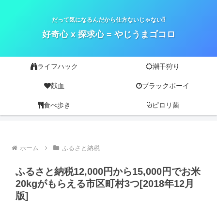
だって気になるんだから仕方ないじゃない⁉
好奇心 x 探求心 = やじうまゴコロ
ライフハック
潮干狩り
献血
ブラックボーイ
食べ歩き
ピロリ菌
ホーム
ふるさと納税
ふるさと納税12,000円から15,000円でお米
20kgがもらえる市区町村3つ[2018年12月
版]