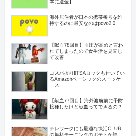
本に送金】
海外居住者が日本の携帯番号を維
持するのに最安なのはpovo2.0
【献血78回目】血圧が高めと言わ
れてしまったので食生活を見直し
て改善
コスパ抜群!!TSAロックも付いてい
るAmazonベーシックのスーツケ
ース
【献血77回目】海外渡航前に予防
接種したけど献血ってできるの？
テレワークにも最適な快活CLUB
の無料モーニングのポテトが神