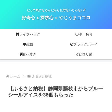
だって気になるんだから仕方ないじゃない⁉
好奇心 x 探求心 = やじうまゴコロ
ライフハック
潮干狩り
献血
ブラックボーイ
食べ歩き
ピロリ菌
ホーム
ふるさと納税
【ふるさと納税】静岡県藤枝市からブルー
シールアイスを36個もらった