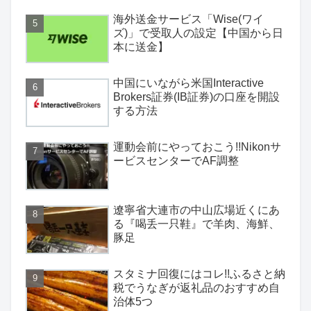
海外送金サービス「Wise(ワイ
ズ)」で受取人の設定【中国から日
本に送金】
中国にいながら米国Interactive
Brokers証券(IB証券)の口座を開設
する方法
運動会前にやっておこう!!Nikonサ
ービスセンターでAF調整
遼寧省大連市の中山広場近くにあ
る『喝丢一只鞋』で羊肉、海鮮、
豚足
スタミナ回復にはコレ!!ふるさと納
税でうなぎが返礼品のおすすめ自
治体5つ