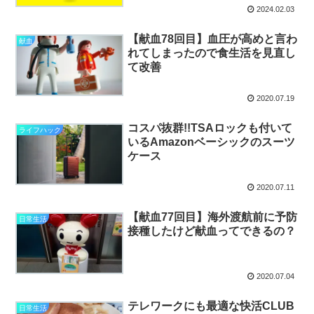
2024.02.03
【献血78回目】血圧が高めと言わ
献血
れてしまったので食生活を見直し
て改善
2020.07.19
コスパ抜群!!TSAロックも付いて
ライフハック
いるAmazonベーシックのスーツ
ケース
2020.07.11
【献血77回目】海外渡航前に予防
日常生活
接種したけど献血ってできるの？
2020.07.04
テレワークにも最適な快活CLUB
日常生活