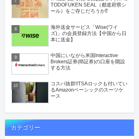
TODOFUKEN SEAL（都道府県シ
ール）をご存じだろうか⁉
海外送金サービス「Wise(ワイ
ズ)」の会員登録方法【中国から日
本に送金】
中国にいながら米国Interactive
Brokers証券(IB証券)の口座を開設
する方法
コスパ抜群!!TSAロックも付いてい
るAmazonベーシックのスーツケ
ース
カテゴリー