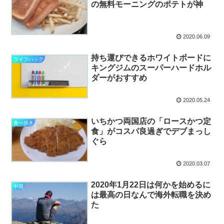
の無料モーニングのポテトが神
2020.06.09
持ち運びできるホワイトボードに
ライフハック
キングジムのスーパーハードホル
ダーがおすすめ
2020.05.24
いちかつ両国店の「ロースかつ定
食べ歩き
食」がコスパ良過ぎでデブまっし
ぐら
2020.03.07
2020年1月22日は何かを始めるに
中国
は最高の日なんで海外転職を決め
た