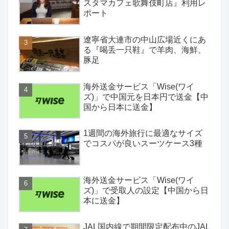
スタマカフェ歌舞伎町店』利用レ
ポート
遼寧省大連市の中山広場近くにあ
る『喝丢一只鞋』で羊肉、海鮮、
豚足
海外送金サービス「Wise(ワイ
ズ)」で中国元を日本円で送金【中
国から日本に送金】
1週間の海外旅行に最適なサイズ
でコスパが良いスーツケース3種
海外送金サービス「Wise(ワイ
ズ)」で受取人の設定【中国から日
本に送金】
JAL国内線で期間限定配布中のJAL