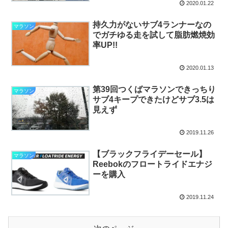
2020.01.22
持久力がないサブ4ランナーなの
マラソン
でガチゆる走を試して脂肪燃焼効
率UP!!
2020.01.13
第39回つくばマラソンできっちり
マラソン
サブ4キープできたけどサブ3.5は
見えず
2019.11.26
【ブラックフライデーセール】
マラソン
Reebokのフロートライドエナジ
ーを購入
2019.11.24