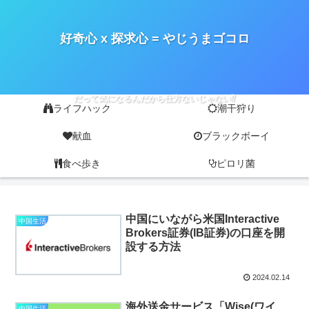
好奇心 x 探求心 = やじうまゴコロ
だって気になるんだから仕方ないじゃない⁉
ライフハック
潮干狩り
献血
ブラックボーイ
食べ歩き
ピロリ菌
中国にいながら米国Interactive
中国生活
Brokers証券(IB証券)の口座を開
設する方法
2024.02.14
海外送金サービス「Wise(ワイ
中国生活