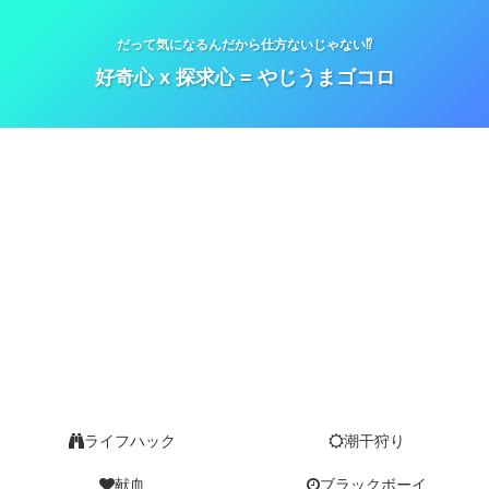
だって気になるんだから仕方ないじゃない⁉
好奇心 x 探求心 = やじうまゴコロ
ライフハック
潮干狩り
献血
ブラックボーイ