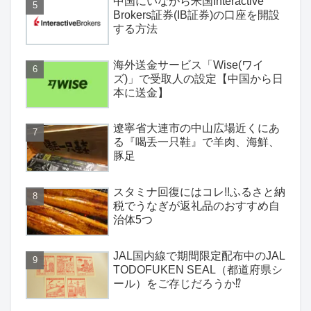
中国にいながら米国Interactive
Brokers証券(IB証券)の口座を開設
する方法
海外送金サービス「Wise(ワイ
ズ)」で受取人の設定【中国から日
本に送金】
遼寧省大連市の中山広場近くにあ
る『喝丢一只鞋』で羊肉、海鮮、
豚足
スタミナ回復にはコレ!!ふるさと納
税でうなぎが返礼品のおすすめ自
治体5つ
JAL国内線で期間限定配布中のJAL
TODOFUKEN SEAL（都道府県シ
ール）をご存じだろうか⁉