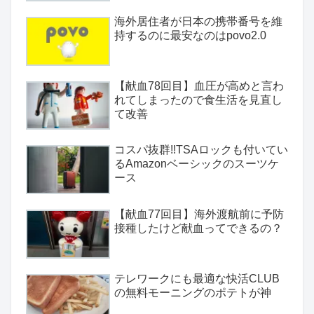
海外居住者が日本の携帯番号を維
持するのに最安なのはpovo2.0
【献血78回目】血圧が高めと言わ
れてしまったので食生活を見直し
て改善
コスパ抜群!!TSAロックも付いてい
るAmazonベーシックのスーツケ
ース
【献血77回目】海外渡航前に予防
接種したけど献血ってできるの？
テレワークにも最適な快活CLUB
の無料モーニングのポテトが神