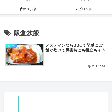
食べ歩き
ピロリ菌
飯盒炊飯
メスティンならBBQで簡単にご
日常生活
飯が炊けて災害時にも役立ちそう
2019.10.26