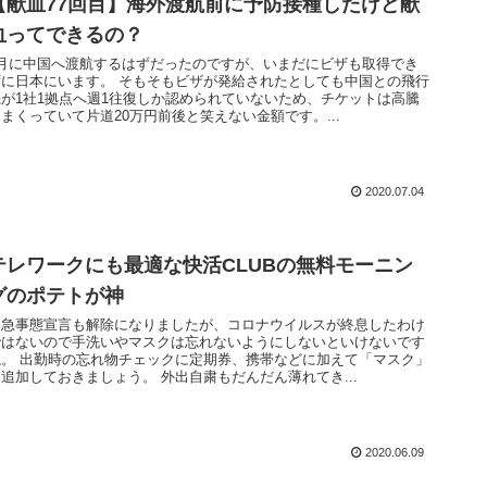
【献血77回目】海外渡航前に予防接種したけど献
血ってできるの？
4月に中国へ渡航するはずだったのですが、いまだにビザも取得でき
ずに日本にいます。 そもそもビザが発給されたとしても中国との飛行
機が1社1拠点へ週1往復しか認められていないため、チケットは高騰
まくっていて片道20万円前後と笑えない金額です。...
2020.07.04
テレワークにも最適な快活CLUBの無料モーニン
グのポテトが神
緊急事態宣言も解除になりましたが、コロナウイルスが終息したわけ
ではないので手洗いやマスクは忘れないようにしないといけないです
ね。 出勤時の忘れ物チェックに定期券、携帯などに加えて「マスク」
追加しておきましょう。 外出自粛もだんだん薄れてき...
2020.06.09