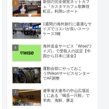
新宿の完全個室ネットカフ
ェ『カスタマカフェ歌舞伎
町店』利用レポート
1週間の海外旅行に最適なサ
イズでコスパが良いスーツ
ケース3種
海外送金サービス「Wise(ワ
イズ)」で受取人の設定【中
国から日本に送金】
運動会前にやっておこ
う!!Nikonサービスセンター
でAF調整
遼寧省大連市の中山広場近
くにある『喝丢一只鞋』で
羊肉、海鮮、豚足