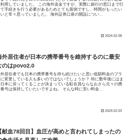
を利用していました。 この海外送金ですが、実際に銀行の窓口まで行
って手続きを行う必要があるためとても面倒ですし、時間がもったい
いと常々思っていました。 海外証券口座の開設につい...
2024.02.08
海外居住者が日本の携帯番号を維持するのに最安
なのはpovo2.0
海外居住者でも日本の携帯番号を持ち続けたいと思い低額料金のプラ
ンに変更している人も多いのではないでしょうか？ 特に数年後にはま
た日本に戻ってくることが決まっている駐在員ならなおさら元々の携
番号は保持していたいですよね。 そんな時に安い料金...
2024.02.03
【献血78回目】血圧が高めと言われてしまったの