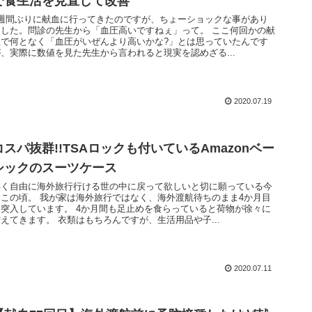
で食生活を見直して改善
2週間ぶりに献血に行ってきたのですが、ちょーショックな事があり
ました。問診の先生から「血圧高いですねぇ」って。 ここ何回かの献
血で何となく「血圧がいぜんより高いかな?」とは思っていたんです
が、実際に数値を見た先生から言われると現実を認めざる...
2020.07.19
コスパ抜群!!TSAロックも付いているAmazonベー
シックのスーツケース
早く自由に海外旅行行ける世の中に戻って欲しいと切に願っている今
日この頃。 我が家は海外旅行ではなく、海外渡航待ちのまま4か月目
に突入しています。 4か月間も足止めを食らっていると荷物が徐々に
えてきます。 衣類はもちろんですが、生活用品や子...
2020.07.11