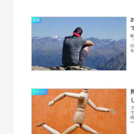
中国
マラソン
持
ー