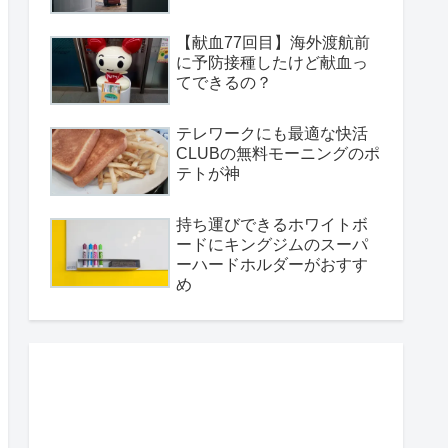
【献血77回目】海外渡航前
に予防接種したけど献血っ
てできるの？
テレワークにも最適な快活
CLUBの無料モーニングのポ
テトが神
持ち運びできるホワイトボ
ードにキングジムのスーパ
ーハードホルダーがおすす
め