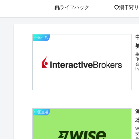
ライフハック
潮干狩り
中国生活
I
中国生活
W