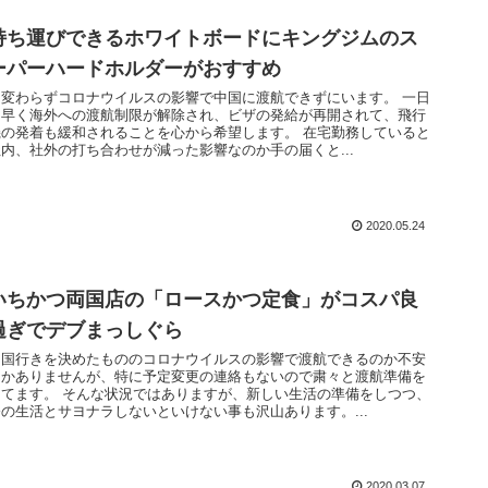
持ち運びできるホワイトボードにキングジムのス
ーパーハードホルダーがおすすめ
相変わらずコロナウイルスの影響で中国に渡航できずにいます。 一日
も早く海外への渡航制限が解除され、ビザの発給が再開されて、飛行
機の発着も緩和されることを心から希望します。 在宅勤務していると
社内、社外の打ち合わせが減った影響なのか手の届くと...
2020.05.24
いちかつ両国店の「ロースかつ定食」がコスパ良
過ぎでデブまっしぐら
中国行きを決めたもののコロナウイルスの影響で渡航できるのか不安
しかありませんが、特に予定変更の連絡もないので粛々と渡航準備を
してます。 そんな状況ではありますが、新しい生活の準備をしつつ、
今の生活とサヨナラしないといけない事も沢山あります。...
2020.03.07