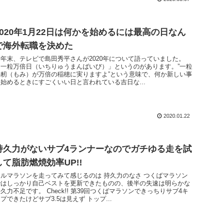
2020年1月22日は何かを始めるには最高の日なん
で海外転職を決めた
昨年末、テレビで島田秀平さんが2020年について語っていました。
「一粒万倍日（いちりゅうまんばいび）」というのがあります。”一粒
の籾（もみ）が万倍の稲穂に実りますよ”という意味で、何か新しい事
を始めるときにすごくいい日と言われている吉日な...
2020.01.22
持久力がないサブ4ランナーなのでガチゆる走を試
して脂肪燃焼効率UP!!
フルマラソンを走ってみて感じるのは 持久力のなさ つくばマラソン
ではしっかり自己ベストを更新できたものの、後半の失速は明らかな
久力不足です。 Check!! 第39回つくばマラソンできっちりサブ4キ
プできたけどサブ3.5は見えず トップ...