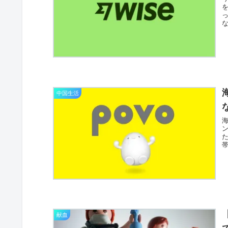
な
中国生活
帯
献血