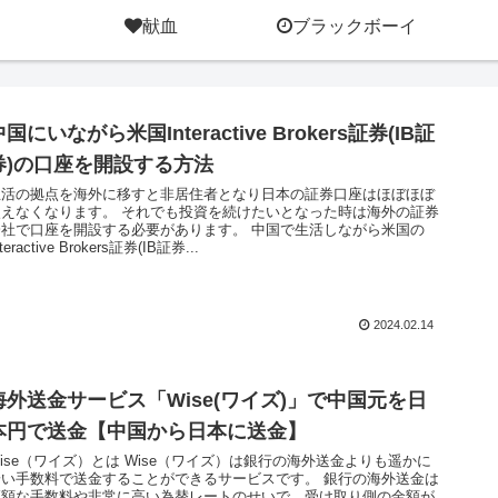
献血
ブラックボーイ
中国にいながら米国Interactive Brokers証券(IB証
券)の口座を開設する方法
生活の拠点を海外に移すと非居住者となり日本の証券口座はほぼほぼ
使えなくなります。 それでも投資を続けたいとなった時は海外の証券
会社で口座を開設する必要があります。 中国で生活しながら米国の
nteractive Brokers証券(IB証券...
2024.02.14
海外送金サービス「Wise(ワイズ)」で中国元を日
本円で送金【中国から日本に送金】
ise（ワイズ）とは Wise（ワイズ）は銀行の海外送金よりも遥かに
安い手数料で送金することができるサービスです。 銀行の海外送金は
高額な手数料や非常に高い為替レートのせいで、受け取り側の金額が