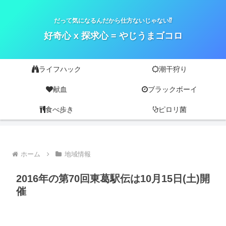
だって気になるんだから仕方ないじゃない⁉
好奇心 x 探求心 = やじうまゴコロ
ライフハック
潮干狩り
献血
ブラックボーイ
食べ歩き
ピロリ菌
ホーム
地域情報
2016年の第70回東葛駅伝は10月15日(土)開
催