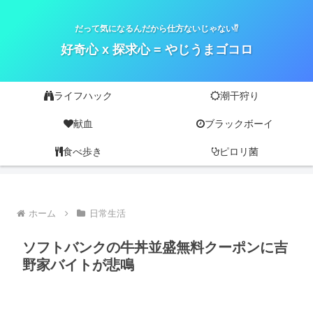
だって気になるんだから仕方ないじゃない⁉
好奇心 x 探求心 = やじうまゴコロ
ライフハック
潮干狩り
献血
ブラックボーイ
食べ歩き
ピロリ菌
ホーム
日常生活
ソフトバンクの牛丼並盛無料クーポンに吉
野家バイトが悲鳴