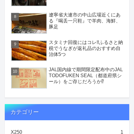
遼寧省大連市の中山広場近くにあ
る『喝丢一只鞋』で羊肉、海鮮、
豚足
スタミナ回復にはコレ!!ふるさと納
税でうなぎが返礼品のおすすめ自
治体5つ
JAL国内線で期間限定配布中のJAL
TODOFUKEN SEAL（都道府県シ
ール）をご存じだろうか⁉
カテゴリー
X250
1