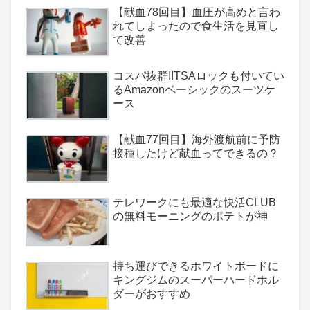
【献血78回目】血圧が高めと言わ
れてしまったので食生活を見直し
て改善
コスパ抜群!!TSAロックも付いてい
るAmazonベーシックのスーツケ
ース
【献血77回目】海外渡航前に予防
接種したけど献血ってできるの？
テレワークにも最適な快活CLUB
の無料モーニングのポテトが神
持ち運びできるホワイトボードに
キングジムのスーパーハードホル
ダーがおすすめ