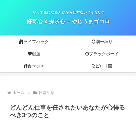
だって気になるんだから仕方ないじゃない⁉
好奇心 x 探求心 = やじうまゴコロ
ライフハック
潮干狩り
献血
ブラックボーイ
食べ歩き
ピロリ菌
ホーム
日常生活
どんどん仕事を任されたいあなたが心得る
べき3つのこと