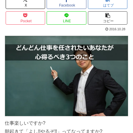
X
Facebook
はてブ
Pocket
LINE
コピー
2016.10.28
仕事楽しいですか?
朝起きて「よし!!やるぞ!!」ってなってますか?