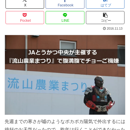
X
Facebook
はてブ
Pocket
LINE
コピー
2016.11.13
先週までの寒さが噓のようなポカポカ陽気で外出するには
絶好のお天気だったので、昨年は行くことができなかった