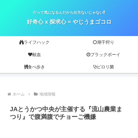
だって気になるんだから仕方ないじゃない⁉
好奇心 x 探求心 = やじうまゴコロ
ライフハック
潮干狩り
献血
ブラックボーイ
食べ歩き
ピロリ菌
ホーム
地域情報
JAとうかつ中央が主催する『流山農業ま
つり』で腹満腹でチョーご機嫌