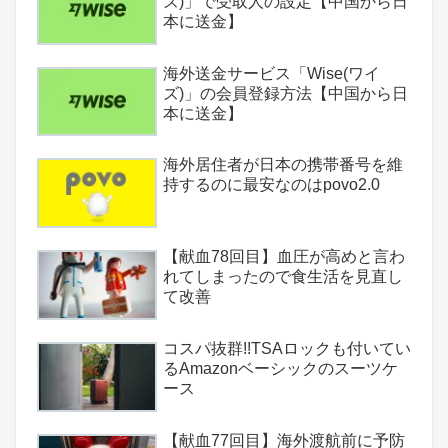
ズ)」で受取人の設定【中国から日
本に送金】
海外送金サービス「Wise(ワイ
ズ)」の会員登録方法【中国から日
本に送金】
海外居住者が日本の携帯番号を維
持するのに最安なのはpovo2.0
【献血78回目】血圧が高めと言わ
れてしまったので食生活を見直し
て改善
コスパ抜群!!TSAロックも付いてい
るAmazonベーシックのスーツケ
ース
【献血77回目】海外渡航前に予防