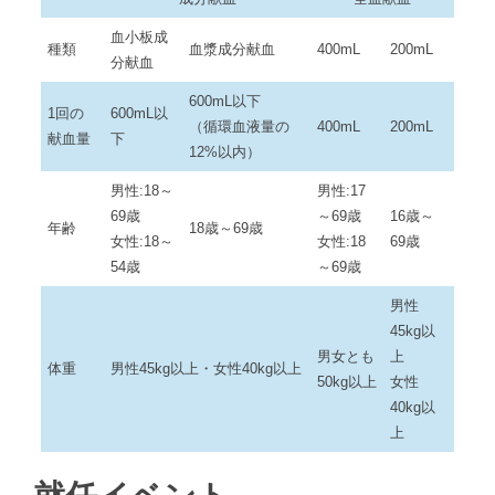
血小板成
種類
血漿成分献血
400mL
200mL
分献血
600mL以下
1回の
600mL以
（循環血液量の
400mL
200mL
献血量
下
12%以内）
男性:18～
男性:17
69歳
～69歳
16歳～
年齢
18歳～69歳
女性:18～
女性:18
69歳
54歳
～69歳
男性
45kg以
男女とも
上
体重
男性45kg以上・女性40kg以上
50kg以上
女性
40kg以
上