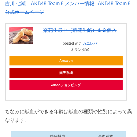
吉川 七瀬 – AKB48 Team 8 メンバー情報 | AKB48 Team 8
公式ホームページ
楽花生最中（落花生餡）１２個入
posted with
カエレバ
オランダ家
Amazon
楽天市場
Yahooショッピング
ちなみに献血ができる年齢は献血の種類や性別によって異
なります。
成分献血
全血献血