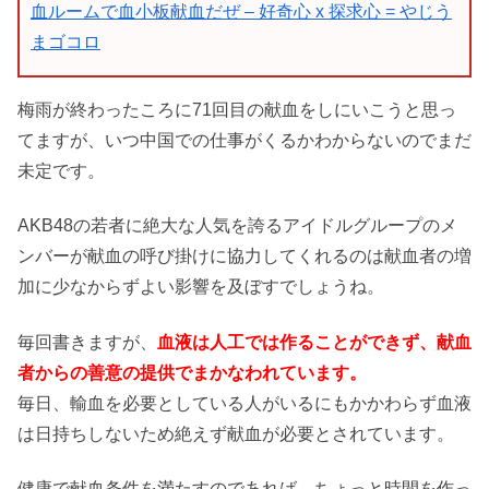
血ルームで血小板献血だぜ – 好奇心 x 探求心 = やじう
まゴコロ
梅雨が終わったころに71回目の献血をしにいこうと思っ
てますが、いつ中国での仕事がくるかわからないのでまだ
未定です。
AKB48の若者に絶大な人気を誇るアイドルグループのメ
ンバーが献血の呼び掛けに協力してくれるのは献血者の増
加に少なからずよい影響を及ぼすでしょうね。
毎回書きますが、
血液は人工では作ることができず、献血
者からの善意の提供でまかなわれています。
毎日、輸血を必要としている人がいるにもかかわらず血液
は日持ちしないため絶えず献血が必要とされています。
健康で献血条件を満たすのであれば、ちょっと時間を作っ