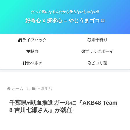
だって気になるんだから仕方ないじゃない⁉
好奇心 x 探求心 = やじうまゴコロ
ライフハック
潮干狩り
献血
ブラックボーイ
食べ歩き
ピロリ菌
ホーム
日常生活
千葉県♥献血推進ガールに『AKB48 Team
8 吉川七瀬さん』が就任