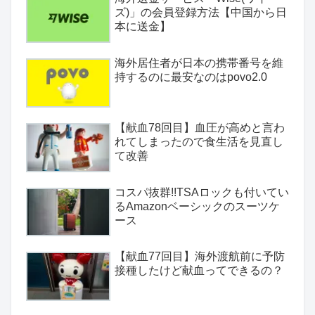
ズ)」の会員登録方法【中国から日
本に送金】
海外居住者が日本の携帯番号を維
持するのに最安なのはpovo2.0
【献血78回目】血圧が高めと言わ
れてしまったので食生活を見直し
て改善
コスパ抜群!!TSAロックも付いてい
るAmazonベーシックのスーツケ
ース
【献血77回目】海外渡航前に予防
接種したけど献血ってできるの？