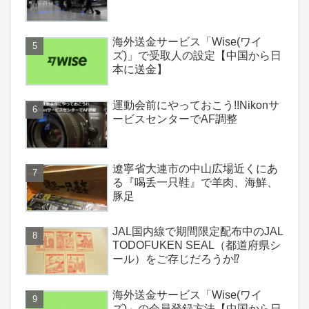
海外送金サービス「Wise(ワイ
ズ)」で受取人の設定【中国から日
本に送金】
運動会前にやっておこう!!Nikonサ
ービスセンターでAF調整
遼寧省大連市の中山広場近くにあ
る『喝丢一只鞋』で羊肉、海鮮、
豚足
JAL国内線で期間限定配布中のJAL
TODOFUKEN SEAL（都道府県シ
ール）をご存じだろうか⁉
海外送金サービス「Wise(ワイ
ズ)」の会員登録方法【中国から日