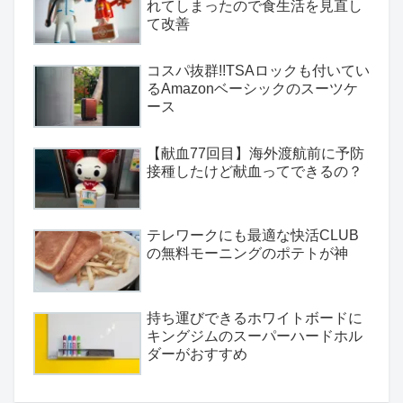
れてしまったので食生活を見直し
て改善
コスパ抜群!!TSAロックも付いてい
るAmazonベーシックのスーツケ
ース
【献血77回目】海外渡航前に予防
接種したけど献血ってできるの？
テレワークにも最適な快活CLUB
の無料モーニングのポテトが神
持ち運びできるホワイトボードに
キングジムのスーパーハードホル
ダーがおすすめ