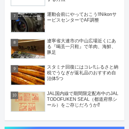
運動会前にやっておこう!!Nikonサ
ービスセンターでAF調整
遼寧省大連市の中山広場近くにあ
る『喝丢一只鞋』で羊肉、海鮮、
豚足
スタミナ回復にはコレ!!ふるさと納
税でうなぎが返礼品のおすすめ自
治体5つ
JAL国内線で期間限定配布中のJAL
TODOFUKEN SEAL（都道府県シ
ール）をご存じだろうか⁉