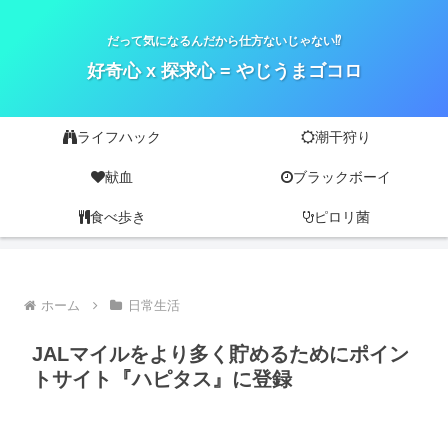
だって気になるんだから仕方ないじゃない⁉
好奇心 x 探求心 = やじうまゴコロ
ライフハック
潮干狩り
献血
ブラックボーイ
食べ歩き
ピロリ菌
ホーム
日常生活
JALマイルをより多く貯めるためにポイン
トサイト『ハピタス』に登録