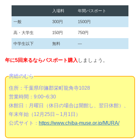
入場料
年間パスポート
一般
300円
1500円
高・大学生
150円
750円
中学生以下
無料
—
年に5回来るならパスポート購入
しましょう。
房総のむら
住所：千葉県印旛郡栄町龍角寺1028
営業時間：9:00~6:30
休館日：月曜日（休日の場合は開館し、翌日休館）、
年末年始（12月25日～1月1日）
公式サイト：
https://www.chiba-muse.or.jp/MURA/