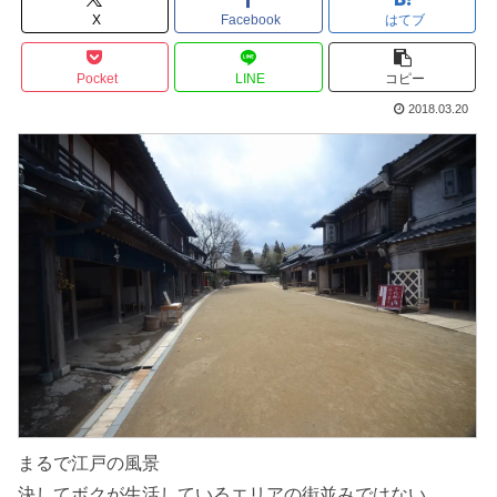
X
Facebook
はてブ
Pocket
LINE
コピー
2018.03.20
まるで江戸の風景
決してボクが生活しているエリアの街並みではない。