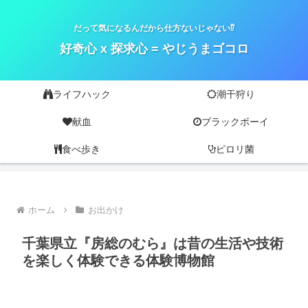
だって気になるんだから仕方ないじゃない⁉
好奇心 x 探求心 = やじうまゴコロ
ライフハック
潮干狩り
献血
ブラックボーイ
食べ歩き
ピロリ菌
ホーム
お出かけ
千葉県立『房総のむら』は昔の生活や技術
を楽しく体験できる体験博物館