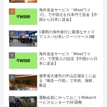
海外送金サービス「Wise(ワイ
ズ)」で中国元を日本円で送金【中
国から日本に送金】
1週間の海外旅行に最適なサイズ
でコスパが良いスーツケース3種
海外送金サービス「Wise(ワイ
ズ)」で受取人の設定【中国から日
本に送金】
遼寧省大連市の中山広場近くにあ
る『喝丢一只鞋』で羊肉、海鮮、
豚足
運動会前にやっておこう!!Nikonサ
ービスセンターでAF調整