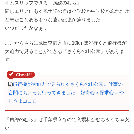
イムスリップできる『房総のむら』
同じエリアにある風土記の丘は小学校か中学校か忘れたけ
ど来たことあるような遠い記憶が蘇りました。
いつだったかなぁ…
ここからさらに成田空港方面に10kmほど行くと飛行機が
大迫力で見ることができる『さくらの山公園』がありま
す。
飛行機が大迫力で見られるさくらの山公園に仕事の
合間にちょっと行ってきました – 好奇心 x 探求心 = や
じうまゴコロ
『房総のむら』は千葉県立なので入場料がむちゃくちゃ安
い。