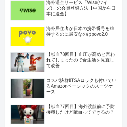
海外送金サービス「Wise(ワイ
ズ)」の会員登録方法【中国から日
本に送金】
海外居住者が日本の携帯番号を維
持するのに最安なのはpovo2.0
【献血78回目】血圧が高めと言わ
れてしまったので食生活を見直し
て改善
コスパ抜群!!TSAロックも付いてい
るAmazonベーシックのスーツケ
ース
【献血77回目】海外渡航前に予防
接種したけど献血ってできるの？