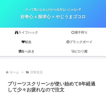
だって気になるんだから仕方ないじゃない⁉
好奇心 x 探求心 = やじうまゴコロ
ライフハック
潮干狩り
献血
ブラックボーイ
食べ歩き
ピロリ菌
ホーム
日常生活
プリーツスクリーンが使い始めて8年経過
して少々お疲れなので注文