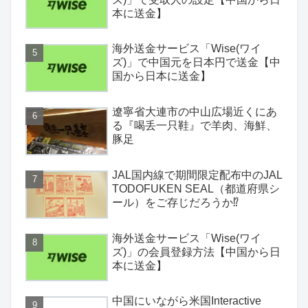
本に送金】
海外送金サービス「Wise(ワイ
ズ)」で中国元を日本円で送金【中
国から日本に送金】
遼寧省大連市の中山広場近くにあ
る『喝丢一只鞋』で羊肉、海鮮、
豚足
JAL国内線で期間限定配布中のJAL
TODOFUKEN SEAL（都道府県シ
ール）をご存じだろうか⁉
海外送金サービス「Wise(ワイ
ズ)」の会員登録方法【中国から日
本に送金】
中国にいながら米国Interactive