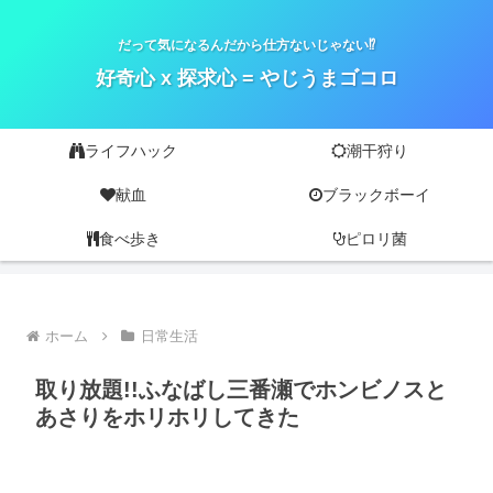
だって気になるんだから仕方ないじゃない⁉
好奇心 x 探求心 = やじうまゴコロ
ライフハック
潮干狩り
献血
ブラックボーイ
食べ歩き
ピロリ菌
ホーム
日常生活
取り放題!!ふなばし三番瀬でホンビノスと
あさりをホリホリしてきた