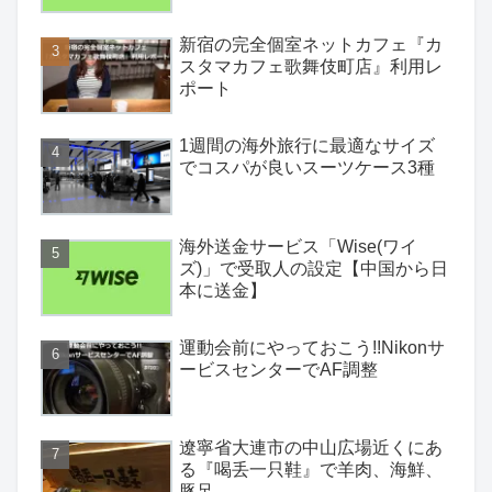
新宿の完全個室ネットカフェ『カ
スタマカフェ歌舞伎町店』利用レ
ポート
1週間の海外旅行に最適なサイズ
でコスパが良いスーツケース3種
海外送金サービス「Wise(ワイ
ズ)」で受取人の設定【中国から日
本に送金】
運動会前にやっておこう!!Nikonサ
ービスセンターでAF調整
遼寧省大連市の中山広場近くにあ
る『喝丢一只鞋』で羊肉、海鮮、
豚足