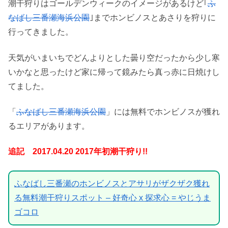
潮干狩りはゴールデンウィークのイメージがあるけど｢
ふ
なばし三番瀬海浜公園
｣までホンビノスとあさりを狩りに
行ってきました。
天気がいまいちでどんよりとした曇り空だったから少し寒
いかなと思ったけど家に帰って鏡みたら真っ赤に日焼けし
てました。
「
ふなばし三番瀬海浜公園
」には無料でホンビノスが獲れ
るエリアがあります。
追記 2017.04.20 2017年初潮干狩り!!
ふなばし三番瀬のホンビノスとアサリがザクザク獲れ
る無料潮干狩りスポット – 好奇心 x 探求心 = やじうま
ゴコロ