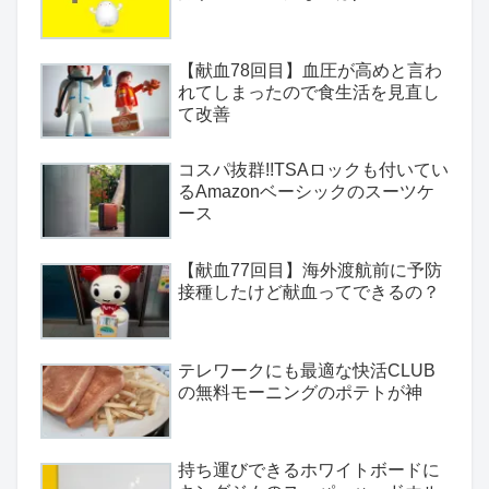
【献血78回目】血圧が高めと言わ
れてしまったので食生活を見直し
て改善
コスパ抜群!!TSAロックも付いてい
るAmazonベーシックのスーツケ
ース
【献血77回目】海外渡航前に予防
接種したけど献血ってできるの？
テレワークにも最適な快活CLUB
の無料モーニングのポテトが神
持ち運びできるホワイトボードに