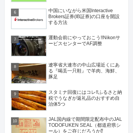
中国にいながら米国Interactive
Brokers証券(IB証券)の口座を開設
する方法
運動会前にやっておこう!!Nikonサ
ービスセンターでAF調整
遼寧省大連市の中山広場近くにあ
る『喝丢一只鞋』で羊肉、海鮮、
豚足
スタミナ回復にはコレ!!ふるさと納
税でうなぎが返礼品のおすすめ自
治体5つ
JAL国内線で期間限定配布中のJAL
TODOFUKEN SEAL（都道府県シ
ール）をご存じだろうか⁉