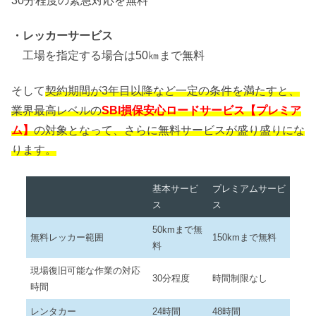
30分程度の緊急対応を無料
・レッカーサービス
工場を指定する場合は50㎞まで無料
そして
契約期間が3年目以降など一定の条件を満たすと、
業界最高レベルの
SBI損保安心ロードサービス【プレミア
ム】
の対象となって、さらに無料サービスが盛り盛りにな
ります。
基本サービ
プレミアムサービ
ス
ス
50kmまで無
無料レッカー範囲
150kmまで無料
料
現場復旧可能な作業の対応
30分程度
時間制限なし
時間
レンタカー
24時間
48時間