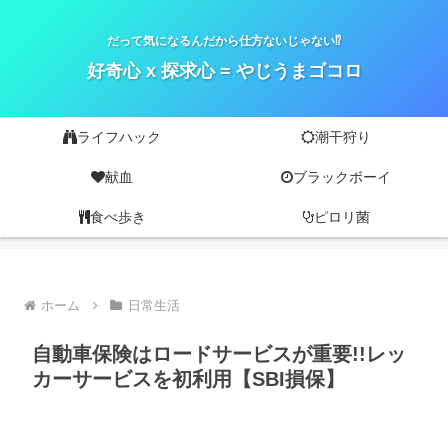
だって気になるんだから仕方ないじゃない⁉
好奇心 x 探求心 = やじうまゴコロ
ライフハック
潮干狩り
献血
ブラックボーイ
食べ歩き
ピロリ菌
ホーム
日常生活
自動車保険はロードサービスが重要!!レッ
カーサービスを初利用【SBI損保】