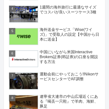
1週間の海外旅行に最適なサイズ
でコスパが良いスーツケース3種
海外送金サービス「Wise(ワイ
ズ)」で受取人の設定【中国から日
本に送金】
中国にいながら米国Interactive
Brokers証券(IB証券)の口座を開設
する方法
運動会前にやっておこう!!Nikonサ
ービスセンターでAF調整
遼寧省大連市の中山広場近くにあ
る『喝丢一只鞋』で羊肉、海鮮、
豚足