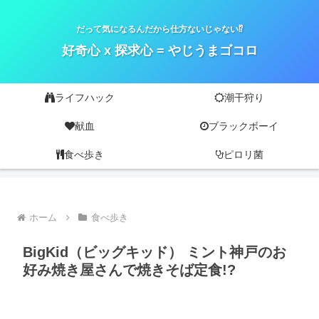
だって気になるんだから仕方ないじゃない⁉
好奇心 x 探求心 = やじうまゴコロ
ライフハック
潮干狩り
献血
ブラックボーイ
食べ歩き
ピロリ菌
ホーム
食べ歩き
BigKid（ビッグキッド） ミント神戸のお
好み焼き屋さんで焼きそば定食!?