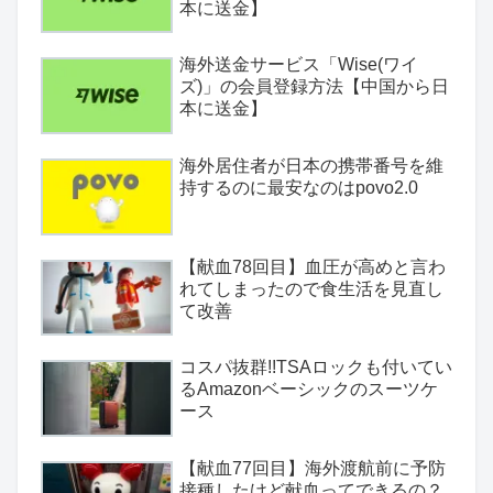
本に送金】
海外送金サービス「Wise(ワイ
ズ)」の会員登録方法【中国から日
本に送金】
海外居住者が日本の携帯番号を維
持するのに最安なのはpovo2.0
【献血78回目】血圧が高めと言わ
れてしまったので食生活を見直し
て改善
コスパ抜群!!TSAロックも付いてい
るAmazonベーシックのスーツケ
ース
【献血77回目】海外渡航前に予防
接種したけど献血ってできるの？