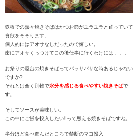
鉄板での熱々焼きそばはかつお節がユラユラと踊っていて
食欲をそそります。
個人的にはアオサなしだったので嬉しい。
歯にアオサくっつけてこの後仕事に行くわけには．．．
お祭りの屋台の焼きそばってパッサパサな時あるじゃない
ですか?
それとは全く別物で
水分を感じる食べやすい焼きそば
で
す。
そしてソースが美味しい。
この中にご飯を投入したい!!って思える焼きそばですね。
半分ほど食べ進んだところで禁断のマヨ投入