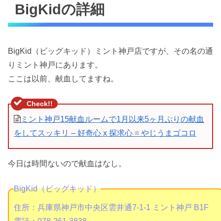
BigKidの詳細
BigKid（ビッグキッド）ミント神戸店ですが、その名の通
りミント神戸にあります。
ここは以前、献血してますね。
ミント神戸15献血ルームで1月以来5ヶ月ぶりの献血
をしてスッキリ – 好奇心 x 探求心 = やじうまゴコロ
今日は時間ないので献血はなし。
BigKid（ビッグキッド）
住所：兵庫県神戸市中央区雲井通7-1-1 ミント神戸 B1F