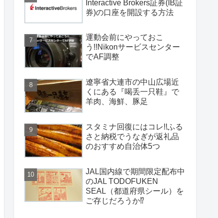
Interactive Brokers証券(IB証
券)の口座を開設する方法
運動会前にやっておこ
う!!Nikonサービスセンター
でAF調整
遼寧省大連市の中山広場近
くにある『喝丢一只鞋』で
羊肉、海鮮、豚足
スタミナ回復にはコレ!!ふる
さと納税でうなぎが返礼品
のおすすめ自治体5つ
JAL国内線で期間限定配布中
のJAL TODOFUKEN
SEAL（都道府県シール）を
ご存じだろうか⁉