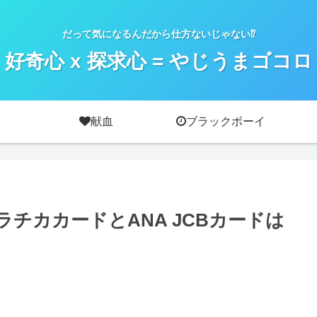
だって気になるんだから仕方ないじゃない⁉
好奇心 x 探求心 = やじうまゴコロ
献血
ブラックボーイ
チカカードとANA JCBカードは