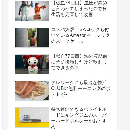
【献血78回目】血圧が高め
と言われてしまったので食
生活を見直して改善
コスパ抜群!!TSAロックも付
いているAmazonベーシック
のスーツケース
【献血77回目】海外渡航前
に予防接種したけど献血っ
てできるの？
テレワークにも最適な快活
CLUBの無料モーニングのポ
テトが神
持ち運びできるホワイトボ
ードにキングジムのスーパ
ーハードホルダーがおすす
め